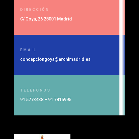
DIRECCIÓN
C/ Goya, 26 28001 Madrid
EMAIL
concepciongoya@archimadrid.es
TELÉFONOS
91 5773438 – 91 7815995