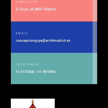
DIRECCIÓN
C/ Goya, 26 28001 Madrid
EMAIL
concepciongoya@archimadrid.es
TELÉFONOS
91 5773438 – 91 7815995