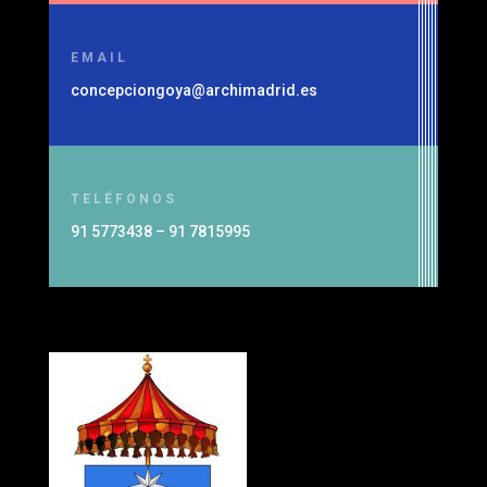
EMAIL
concepciongoya@archimadrid.es
TELÉFONOS
91 5773438 – 91 7815995