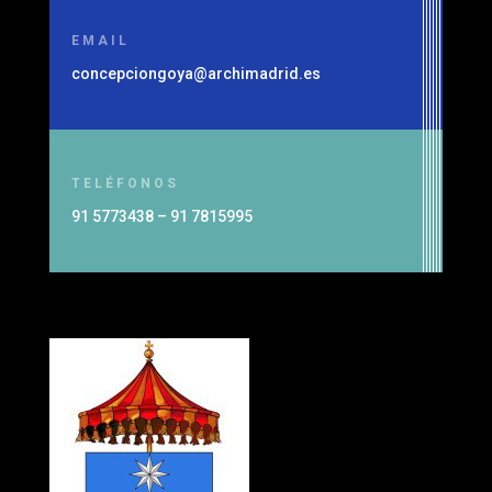
EMAIL
concepciongoya@archimadrid.es
TELÉFONOS
91 5773438 – 91 7815995